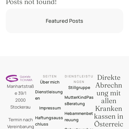
Posts not found!
Featured Posts
Direkte
SEITEN
DIENSTLEISTU
Über mich
NGEN
Abrechn
Manhartstraß
Stillgruppe
ung mit
Dienstleisung
e 39/1
MutterKindPas
en
allen
2000
sBeratung
Stockerau
Kranken
Impressum
Hebammenbet
kassen in
Haftungsauss
Termin nach
reuung
Österreic
chluss
Vereinbarung