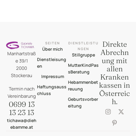
Direkte
SEITEN
DIENSTLEISTU
Über mich
NGEN
Abrechn
Manhartstraß
Stillgruppe
ung mit
Dienstleisung
e 39/1
MutterKindPas
en
allen
2000
sBeratung
Stockerau
Kranken
Impressum
Hebammenbet
kassen in
Haftungsauss
Termin nach
reuung
Österreic
chluss
Vereinbarung
Geburtsvorber
h.
0699 13
eitung
13 23 13
tichawa@dieh
ebamme.at